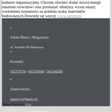
kulturze organizacyjnej. Chcemy również dodać nowej energii
naszemu rozwojowi oraz przekazać silniejszy wyraz naszej
wieloletniej tożsamości na polskim rynku materiałów
budowlanych.Dowiedz się wiecej:
www.sievert.pl
Adres Biura i Magazynu:
ul. Jeziorki 84 Warszawa
Kontakt:
502770739
/
601370688
/
501348208
Zamówienia:
magazyn@mureo.pl
Theme: Overlay by
Kaira
.