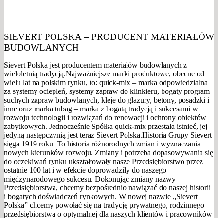
SIEVERT POLSKA – PRODUCENT MATERIAŁÓW
BUDOWLANYCH
Sievert Polska jest producentem materiałów budowlanych z
wieloletnią tradycją.Najważniejsze marki produktowe, obecne od
wielu lat na polskim rynku, to: quick-mix – marka odpowiedzialna
za systemy ociepleń, systemy zapraw do klinkieru, bogaty program
suchych zapraw budowlanych, kleje do glazury, betony, posadzki i
inne oraz marka tubag – marka z bogatą tradycją i sukcesami w
rozwoju technologii i rozwiązań do renowacji i ochrony obiektów
zabytkowych. Jednocześnie Spółka quick-mix przestała istnieć, jej
jedyną następczynią jest teraz Sievert Polska.Historia Grupy Sievert
sięga 1919 roku. To historia różnorodnych zmian i wyznaczania
nowych kierunków rozwoju. Zmiany i potrzeba dopasowywania się
do oczekiwań rynku ukształtowały nasze Przedsiębiorstwo przez
ostatnie 100 lat i w efekcie doprowadziły do naszego
międzynarodowego sukcesu. Dokonując zmiany nazwy
Przedsiębiorstwa, chcemy bezpośrednio nawiązać do naszej historii
i bogatych doświadczeń rynkowych. W nowej nazwie „Sievert
Polska” chcemy powołać się na tradycję prywatnego, rodzinnego
przedsiębiorstwa o optymalnej dla naszych klientów i pracowników