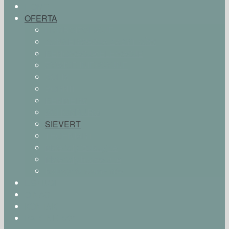
HOME
OFERTA
HYDROIZOLACJE
KONSERWACJA ZABYTKÓW
RENOWACJA ELEWACJE
ŻYWICE INIEKCYJNE
BOLIX
BORNIT
REMMERS
SCHOMBURG
SIEVERT
TECHNIART
Materiały izolacyjne
Materiały budowlane
Izolacja fundamentów
USŁUGI
O NAS
KONTAKT
PARTNERZY