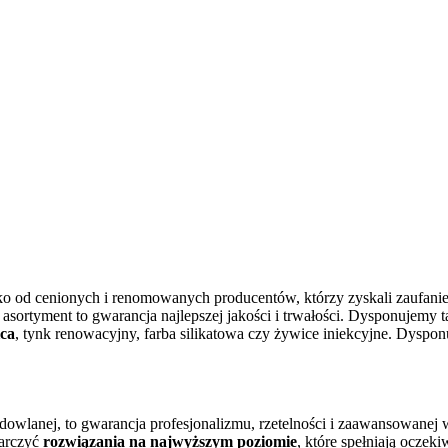
o od cenionych i renomowanych producentów, którzy zyskali zaufanie
 asortyment to gwarancja najlepszej jakości i trwałości. Dysponujemy
ica
, tynk renowacyjny, farba silikatowa czy żywice iniekcyjne. Dyspo
owlanej, to gwarancja profesjonalizmu, rzetelności i zaawansowanej w
tarczyć
rozwiązania na najwyższym poziomie
, które spełniają oczek