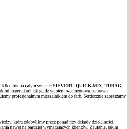
 Klientów na całym świecie:
SIEVERT
,
QUICK-MIX
,
TUBAG
,
 takimi materiałami jak gładź wapienno-cementowa, zaprawa
nujemy profesjonalnym mieszalnikiem do farb. Serdecznie zapraszamy
iedzy, którą zdobyliśmy przez ponad trzy dekady działalności.
iwania nawet najbardziej wymagających klientów. Zaufanie, jakim