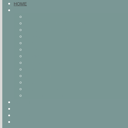
HOME
OFERTA
HYDROIZOLACJE
KONSERWACJA ZABYTKÓW
RENOWACJA ELEWACJE
ŻYWICE INIEKCYJNE
BOLIX
BORNIT
REMMERS
SCHOMBURG
SIEVERT
TECHNIART
Materiały izolacyjne
Materiały budowlane
Izolacja fundamentów
USŁUGI
O NAS
KONTAKT
PARTNERZY