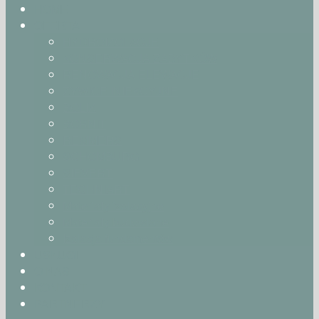
HOME
OFERTA
HYDROIZOLACJE
KONSERWACJA ZABYTKÓW
RENOWACJA ELEWACJE
ŻYWICE INIEKCYJNE
BOLIX
BORNIT
REMMERS
SCHOMBURG
SIEVERT
TECHNIART
Materiały izolacyjne
Materiały budowlane
Izolacja fundamentów
USŁUGI
O NAS
KONTAKT
PARTNERZY