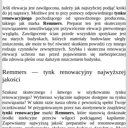
Jeśli elewacja jest zawilgocona, należy jak najszybciej podjąć kroki
do jej naprawy. Możliwe jest to przy pomocy odpowiedniego
tynku
renowacyjnego
pochodzącego od sprawdzonego producenta,
takiego jak marka
Remmers
. Preparat ten jest skutecznym
rozwiązaniem umożliwiającym przywrócenie elewacji pierwotnego
wyglądu. Zawilgocenie ścian przede wszystkim spotykane jest
na starych budynkach, których materiały budowlane uległy
zniszczeniu, ale może to być również skutkiem powodzi czy innego
rodzaju czynników zewnętrznych. Szybka i skuteczna renowacja
elewacji uchroni nas przed pojawieniem się niebezpiecznej
dla zdrowia pleśni oraz dalszym niszczeniem budynku.
Remmers — tynk renowacyjny najwyższej
jakości
Szukasz skutecznego i łatwego w użytkowaniu tynku
renowacyjnego? Wybierasz wyłącznie najlepsze dostępne na rynku
rozwiązania? W takim razie nasza oferta z pewnością spełni Twoje
oczekiwania! W przygotowanym przez nas asortymencie znajdziesz
tynki renowacyjne
marki
Remmers
, które stanowią doskonałe
środki iniekcyjne przeciw wilgoci podciąganej kapilarnie.
Zapewniamy najwyższą jakość preparatów od renomowanego