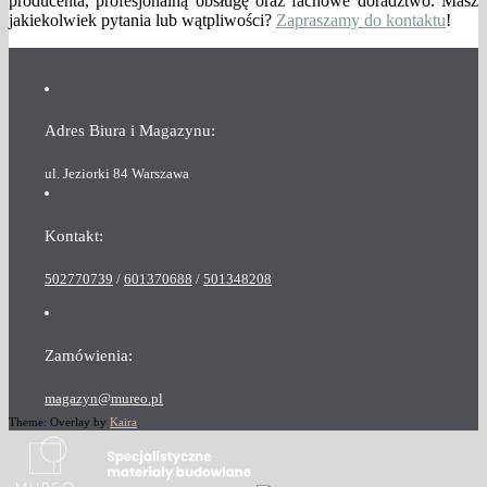
producenta, profesjonalną obsługę oraz fachowe doradztwo. Masz
jakiekolwiek pytania lub wątpliwości?
Zapraszamy do kontaktu
!
Adres Biura i Magazynu:
ul. Jeziorki 84 Warszawa
Kontakt:
502770739
/
601370688
/
501348208
Zamówienia:
magazyn@mureo.pl
Theme: Overlay by
Kaira
.