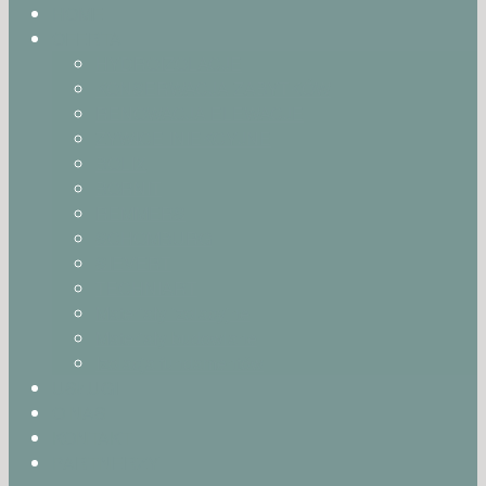
HOME
OFERTA
HYDROIZOLACJE
KONSERWACJA ZABYTKÓW
RENOWACJA ELEWACJE
ŻYWICE INIEKCYJNE
BOLIX
BORNIT
REMMERS
SCHOMBURG
SIEVERT
TECHNIART
Materiały izolacyjne
Materiały budowlane
Izolacja fundamentów
USŁUGI
O NAS
KONTAKT
PARTNERZY