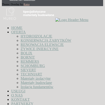
Theme: Overlay by
Kaira
.
HOME
OFERTA
HYDROIZOLACJE
KONSERWACJA ZABYTKÓW
RENOWACJA ELEWACJE
ŻYWICE INIEKCYJNE
BOLIX
BORNIT
REMMERS
SCHOMBURG
SIEVERT
TECHNIART
Materiały izolacyjne
Materiały budowlane
Izolacja fundamentów
USŁUGI
O NAS
KONTAKT
PARTNERZY