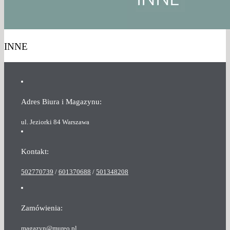
INNE
Adres Biura i Magazynu:
ul. Jeziorki 84 Warszawa
Kontakt:
502770739
/
601370688
/
501348208
Zamówienia:
magazyn@mureo.pl